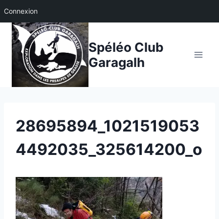
Connexion
Aller
au
Spéléo Club
contenu
Garagalh
28695894_1021519053
4492035_325614200_o