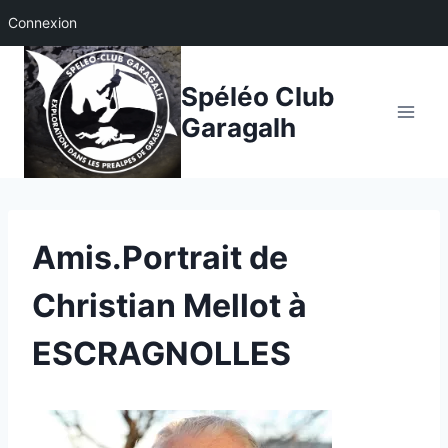
Connexion
Aller
au
Spéléo Club
contenu
Garagalh
Amis.Portrait de
Christian Mellot à
ESCRAGNOLLES