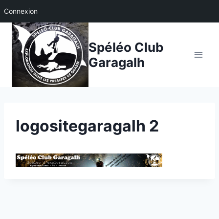
Connexion
Aller
au
Spéléo Club
contenu
Garagalh
logositegaragalh 2