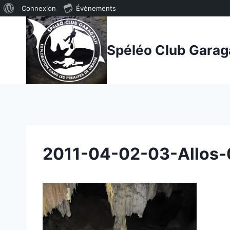
À
Connexion
Évènements
Aller
propos
au
de
Spéléo Club Garag
contenu
WordPress
2011-04-02-03-Allos-