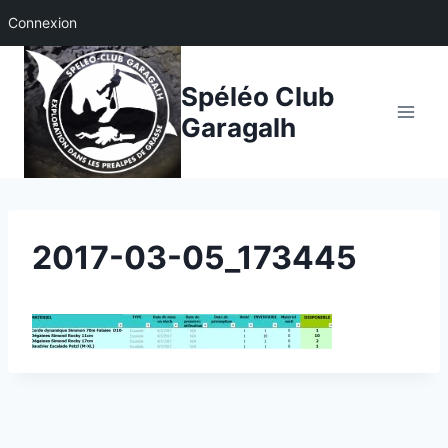
Connexion
Aller
au
Spéléo Club
contenu
Garagalh
2017-03-05_173445