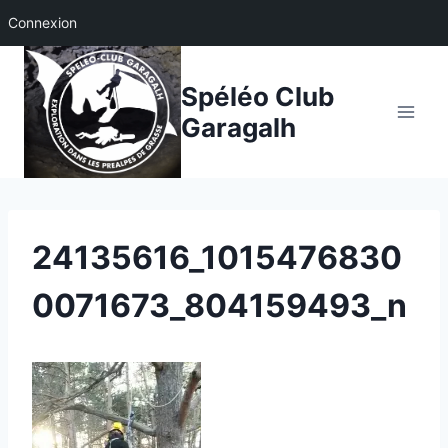
Connexion
Aller
au
Spéléo Club
contenu
Garagalh
24135616_1015476830
0071673_804159493_n