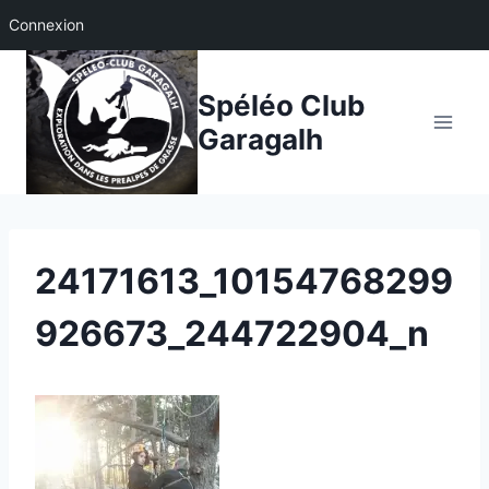
Connexion
Aller
au
Spéléo Club
contenu
Garagalh
24171613_10154768299
926673_244722904_n