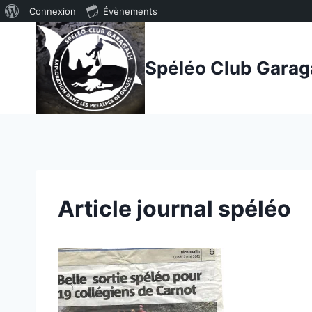
À
Connexion
Évènements
Aller
propos
au
de
Spéléo Club Garag
contenu
WordPress
Article journal spéléo