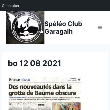
Connexion
Aller
au
Spéléo Club
contenu
Garagalh
bo 12 08 2021