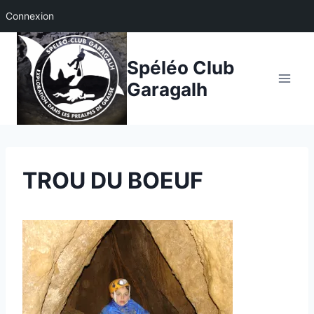
Connexion
Aller
au
Spéléo Club
contenu
Garagalh
TROU DU BOEUF