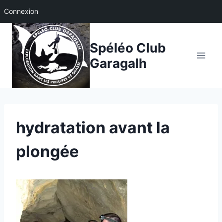
Connexion
Aller
au
Spéléo Club
contenu
Garagalh
hydratation avant la
plongée