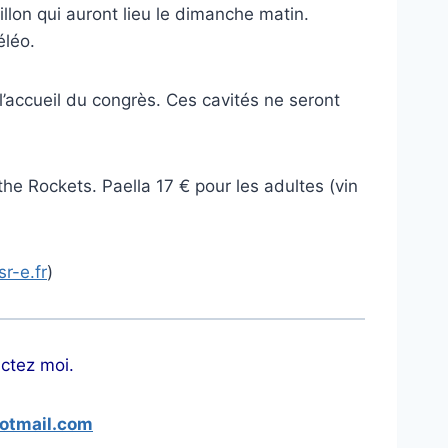
on qui auront lieu le dimanche matin.
éléo.
l’accueil du congrès. Ces cavités ne seront
the Rockets. Paella 17 € pour les adultes (vin
r-e.fr
)
actez moi.
otmail.com