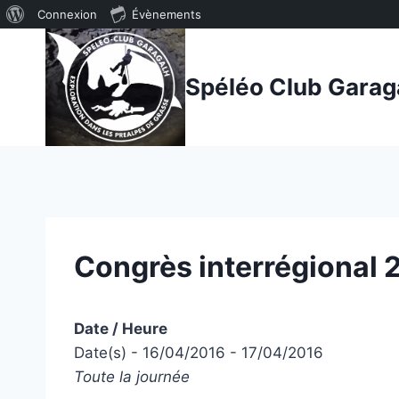
À
Connexion
Évènements
Aller
propos
au
de
Spéléo Club Garag
contenu
WordPress
Congrès interrégional
Date / Heure
Date(s) - 16/04/2016 - 17/04/2016
Toute la journée