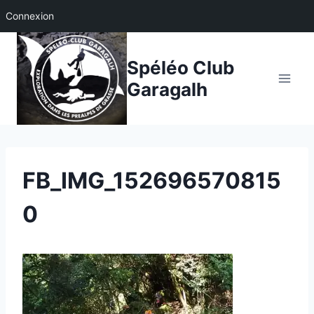
Connexion
Aller
au
Spéléo Club
contenu
Garagalh
FB_IMG_152696570815
0