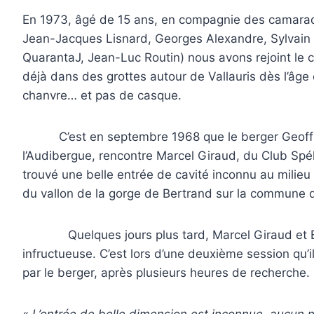
En 1973, âgé de 15 ans, en compagnie des camarad
Jean-Jacques Lisnard, Georges Alexandre, Sylvain
QuarantaJ, Jean-Luc Routin) nous avons rejoint le c
déjà dans des grottes autour de Vallauris dès l’âg
chanvre… et pas de casque.
C’est en septembre 1968 que le berger Geoff
l’Audibergue, rencontre Marcel Giraud, du Club Spélé
trouvé une belle entrée de cavité inconnu au milieu 
du vallon de la gorge de Bertrand sur la commune 
Quelques jours plus tard, Marcel Giraud et Ber
infructueuse. C’est lors d’une deuxième session qu’i
par le berger, après plusieurs heures de recherche.
«
L’entrée de belle dimension est inconnue, aucun 