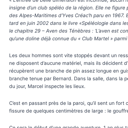
insigne d’un club spéléo de la région. Elle ne figure
des Alpes-Maritimes d’Yves Créac’h paru en 1967. Et
tard en juin 2002 dans le livre «Spéléologie dans le
le chapitre 29 – Aven des Ténèbres : ‘L’aven est co
qu’une doline déjà connue du « Club Martel » parmi 
Les deux hommes sont vite stoppés devant un ressa
ne disposent d’aucune matériel, mais ils décident 
récupèrent une branche de pin assez longue en guis
branche tenue par Bernard. Dans la salle, dans la pé
du jour, Marcel inspecte les lieux.
C’est en passant près de la paroi, qu’il sent un fort c
fissure de quelques centimètres de large : le gouff
Ce sera le début d’une grande aventure, 1 an plus 