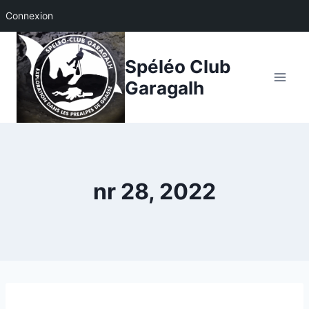
Connexion
Aller
au
Spéléo Club
contenu
Garagalh
nr 28, 2022