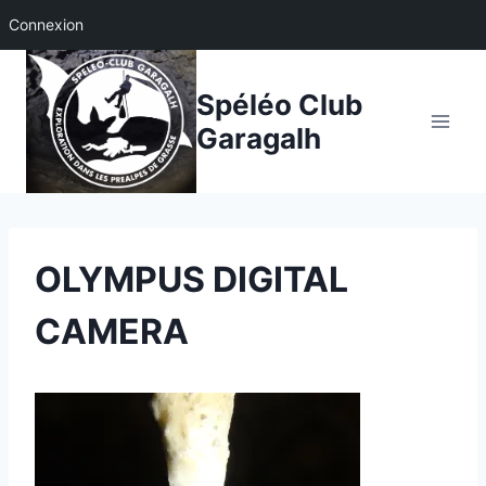
Connexion
Aller
au
Spéléo Club
contenu
Garagalh
OLYMPUS DIGITAL
CAMERA