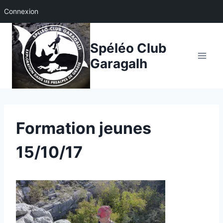
Connexion
Aller
au
Spéléo Club
contenu
Garagalh
Formation jeunes
15/10/17