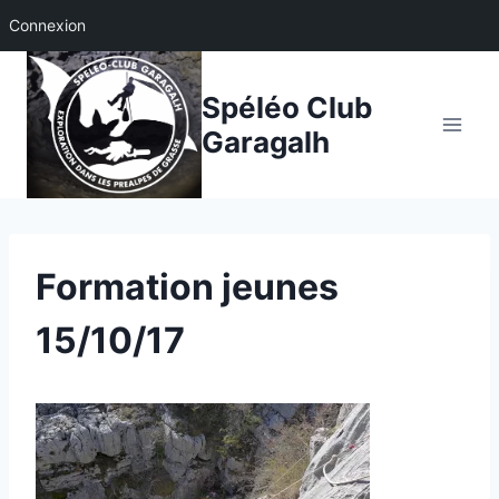
Connexion
Aller
au
Spéléo Club
contenu
Garagalh
Formation jeunes
15/10/17