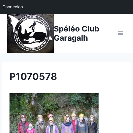
Connexion
Aller
au
Spéléo Club
contenu
Garagalh
P1070578