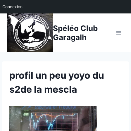
Connexion
Aller
au
Spéléo Club
contenu
Garagalh
profil un peu yoyo du
s2de la mescla