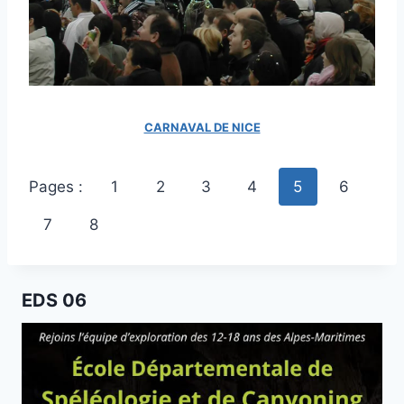
CARNAVAL DE NICE
Pages :
1
2
3
4
5
6
7
8
EDS 06