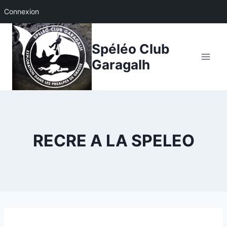
Connexion
Aller
au
Spéléo Club
contenu
Garagalh
RECRE A LA SPELEO