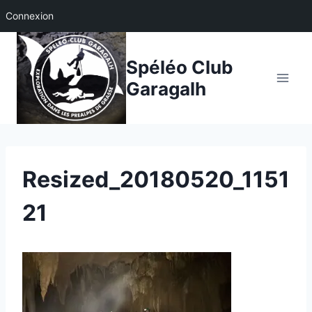
Connexion
Aller
au
Spéléo Club
contenu
Garagalh
Resized_20180520_1151
21