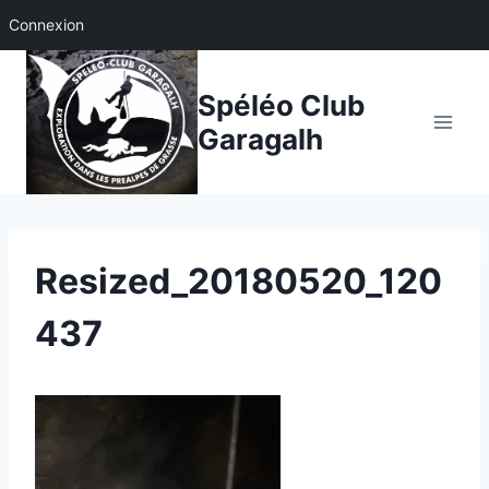
Connexion
Aller
au
Spéléo Club
contenu
Garagalh
Resized_20180520_120
437