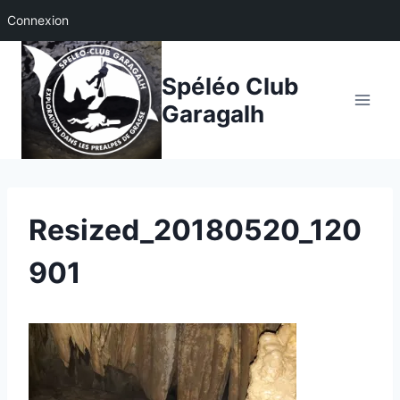
Connexion
Aller
au
Spéléo Club
contenu
Garagalh
Resized_20180520_120
901