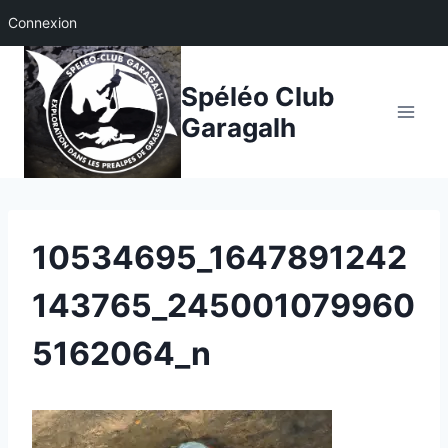
Connexion
Aller
au
Spéléo Club
contenu
Garagalh
10534695_1647891242
143765_245001079960
5162064_n