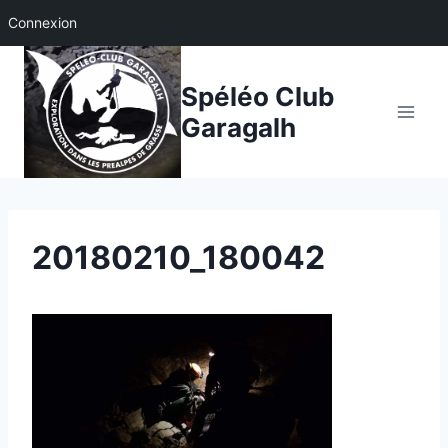
Connexion
Aller
au
Spéléo Club
contenu
Garagalh
20180210_180042