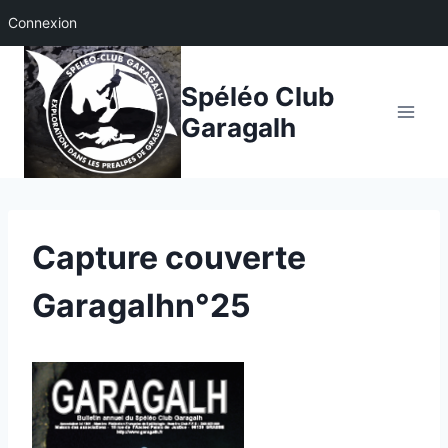
Connexion
Aller
au
Spéléo Club
contenu
Garagalh
Capture couverte
Garagalhn°25