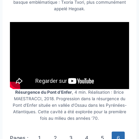
basque emblématique : Txoria Txori, plus communément
appelé Hegoak.
Résurgence du Pont d’Enfer
, 4 min. Réalisation : Brice
MAESTRACCI, 2018. Progression dans la résurgence du
Pont d’Enfer située en vallée d’Ossau dans les Pyrénées-
Atlantiques. Cette cavité a été explorée pour la première
fois au milieu des années ‘70.
Pages :
1
2
3
4
5
6