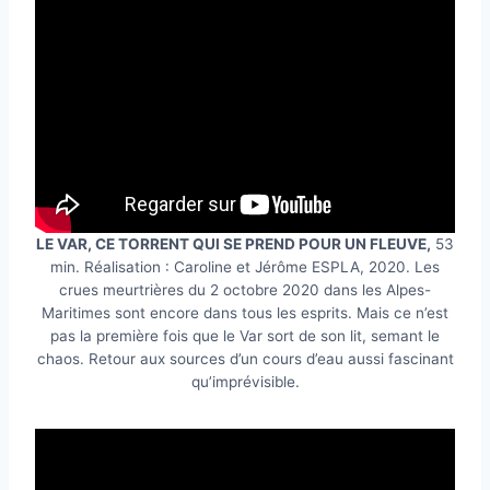
LE VAR, CE TORRENT QUI SE PREND POUR UN FLEUVE,
53
min. Réalisation : Caroline et Jérôme ESPLA, 2020. Les
crues meurtrières du 2 octobre 2020 dans les Alpes-
Maritimes sont encore dans tous les esprits. Mais ce n’est
pas la première fois que le Var sort de son lit, semant le
chaos. Retour aux sources d’un cours d’eau aussi fascinant
qu’imprévisible.