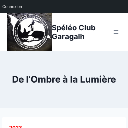
Connexion
Aller
au
Spéléo Club
contenu
Garagalh
De l’Ombre à la Lumière
2023