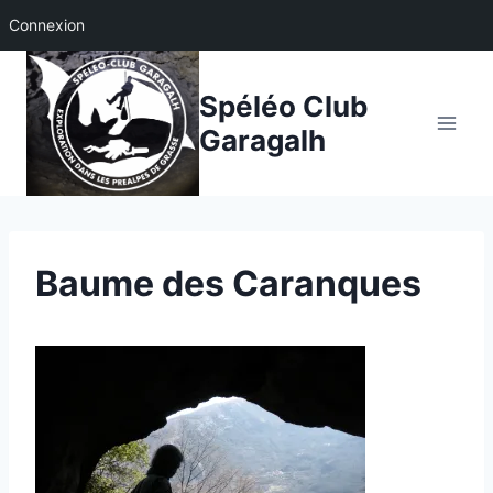
Connexion
Aller
au
Spéléo Club
contenu
Garagalh
Baume des Caranques