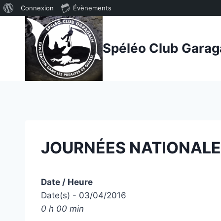
À
Connexion
Évènements
Aller
propos
au
de
Spéléo Club Garag
contenu
WordPress
JOURNÉES NATIONALE
Date / Heure
Date(s) - 03/04/2016
0 h 00 min