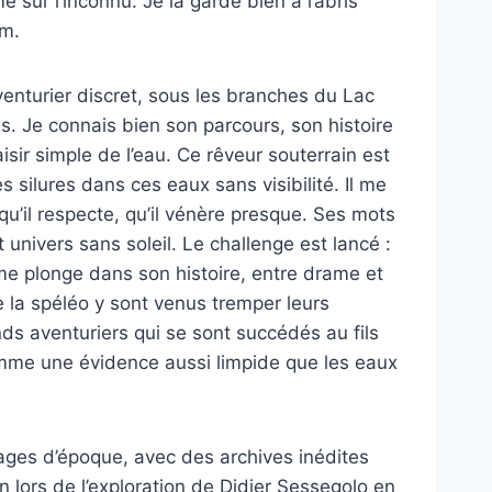
sur l’inconnu. Je la garde bien à l’abris
lm.
venturier discret, sous les branches du Lac
s. Je connais bien son parcours, son histoire
aisir simple de l’eau. Ce rêveur souterrain est
es silures dans ces eaux sans visibilité. Il me
’il respecte, qu’il vénère presque. Ses mots
 univers sans soleil. Le challenge est lancé :
me plonge dans son histoire, entre drame et
 la spéléo y sont venus tremper leurs
nds aventuriers qui se sont succédés au fils
mme une évidence aussi limpide que les eaux
mages d’époque, avec des archives inédites
lors de l’exploration de Didier Sessegolo en