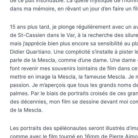
de ce puit insondable. La quête mystique de l’homme 
dans ma mémoire, en rêvant un jour d’en faire un fi
15 ans plus tard, je plonge régulièrement avec un a
de St-Cassien dans le Var, à la recherche des silure
mais j’apprécie bien plus encore sa sensibilité au pl
Didier Quartiano. Une complicité s’installe à pister l
parle de la Mescla, comme d’une dame. Une dame qu
font revenir mes souvenirs lointains de film dans cet
mettre en image la Mescla, la fameuse Mescla. Je 
passion. Je m’aperçois que tous les grands noms de
palmes. Par le biais de portraits croisés de ces gra
des décennies, mon film se dessine devant moi co
de la Mescla.
Les portraits des spéléonautes seront illustrés d’i
comme avec le film tourné en 16mm de Pierre Aimon 