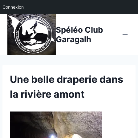
Connexion
Aller
au
Spéléo Club
contenu
Garagalh
Une belle draperie dans
la rivière amont