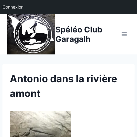
Connexion
Aller
au
Spéléo Club
contenu
Garagalh
Antonio dans la rivière
amont