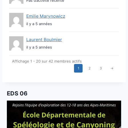
Pas d’activité récente
Emilie Marynowicz
il y a 5 années
Laurent Boulmier
il y a 5 années
Affichage 1 - 20 sur 42 membres actifs
1
2
3
→
EDS 06