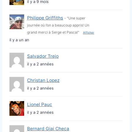
il y a 9 mois
.
d
.
Philippe Griffiths
- "Une super
e
journée où l’on a beaucoup appris! Un
s
grand merci à Serge et Pascal"
Afficher
il y a un an
m
Salvador Trejo
e
il y a 2 années
m
Christan Lopez
b
il y a 2 années
r
Lionel Pauc
e
il y a 2 années
s
Bernard Giai Checa