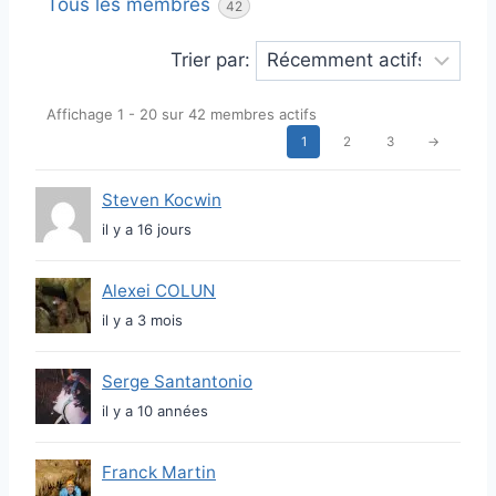
c
Tous les membres
42
h
Trier par:
e
r
Affichage 1 - 20 sur 42 membres actifs
c
1
2
3
→
h
A
e
n
Steven Kocwin
r
il y a 16 jours
u
n
n
Alexei COLUN
u
m
il y a 3 mois
e
a
m
Serge Santantonio
i
b
il y a 10 années
r
r
e
Franck Martin
e
.