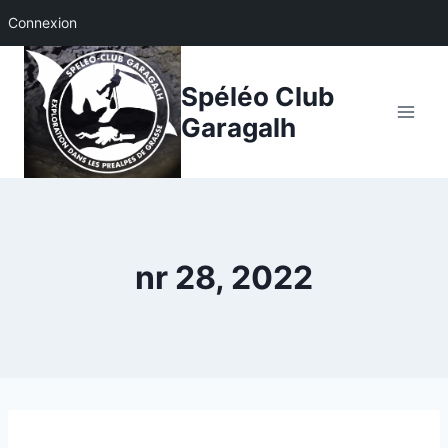
Connexion
Aller
au
Spéléo Club
contenu
Garagalh
nr 28, 2022