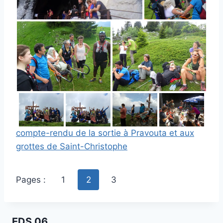
compte-rendu de la sortie à Pravouta et aux
grottes de Saint-Christophe
Pages :
1
2
3
EDS 06