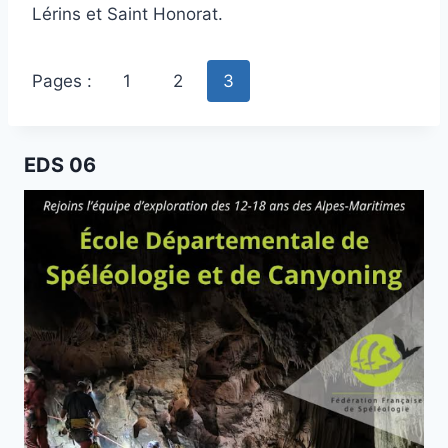
Lérins et Saint Honorat.
Pages :
1
2
3
EDS 06