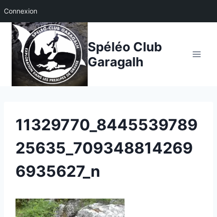
Connexion
Aller
au
Spéléo Club
contenu
Garagalh
11329770_8445539789
25635_709348814269
6935627_n