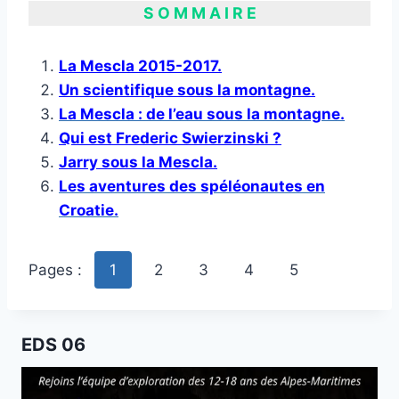
S O M M A I R E
La Mescla 2015-2017.
Un scientifique sous la montagne.
La Mescla : de l’eau sous la montagne.
Qui est Frederic Swierzinski ?
Jarry sous la Mescla.
Les aventures des spéléonautes en
Croatie.
Pages :
1
2
3
4
5
EDS 06