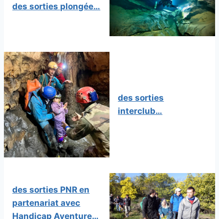
des sorties plongée…
des sorties
interclub…
des sorties PNR en
partenariat avec
Handicap Aventure…