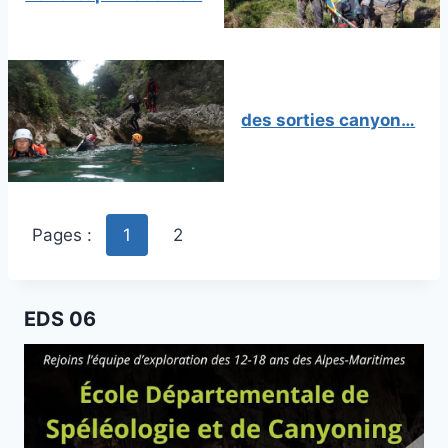
des sorties canyon…
Pages :
1
2
EDS 06