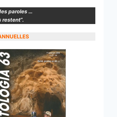
des paroles …
s restent
“.
ANNUELLES