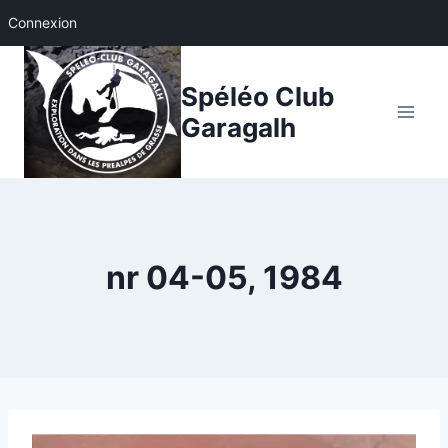
Connexion
Aller
au
Spéléo Club
contenu
Garagalh
nr 04-05, 1984