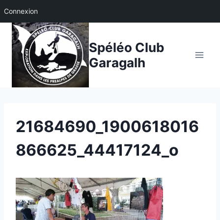
Connexion
Aller
au
Spéléo Club
contenu
Garagalh
21684690_1900618016
866625_44417124_o