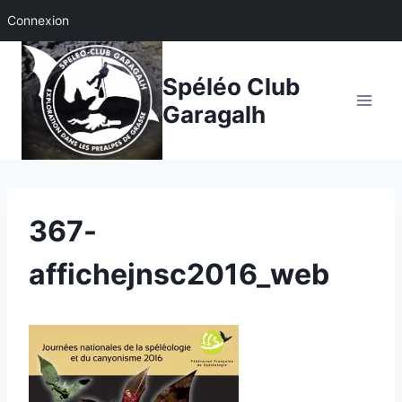
Connexion
Aller
au
Spéléo Club
contenu
Garagalh
367-
affichejnsc2016_web