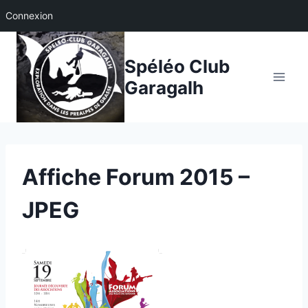
Connexion
Aller
au
Spéléo Club
contenu
Garagalh
Affiche Forum 2015 –
JPEG