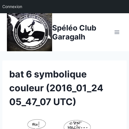
Connexion
Aller
au
Spéléo Club
contenu
Garagalh
bat 6 symbolique
couleur (2016_01_24
05_47_07 UTC)