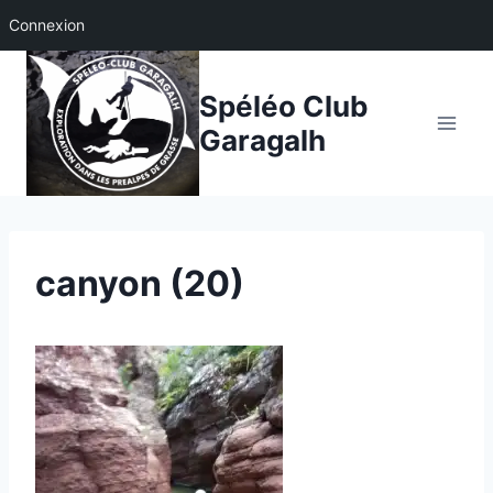
Connexion
Aller
au
Spéléo Club
contenu
Garagalh
canyon (20)