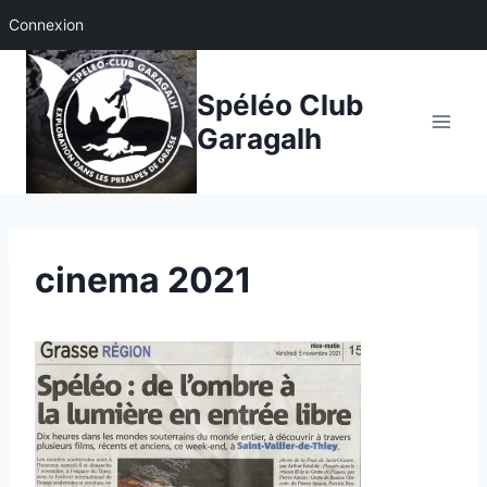
Connexion
Aller
au
Spéléo Club
contenu
Garagalh
cinema 2021