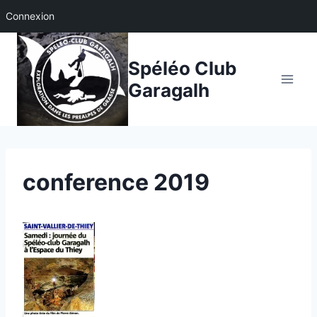
Connexion
Aller
au
Spéléo Club
contenu
Garagalh
conference 2019