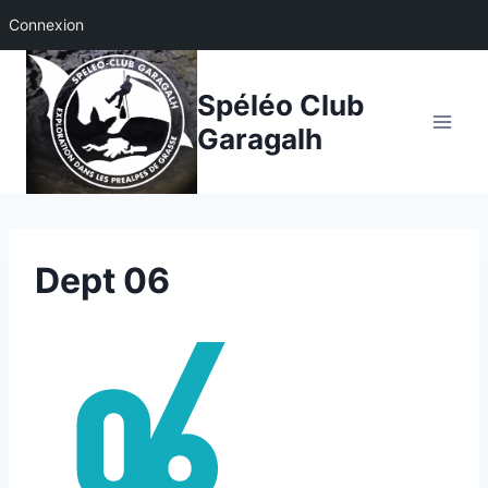
Connexion
Aller
au
Spéléo Club
contenu
Garagalh
Dept 06